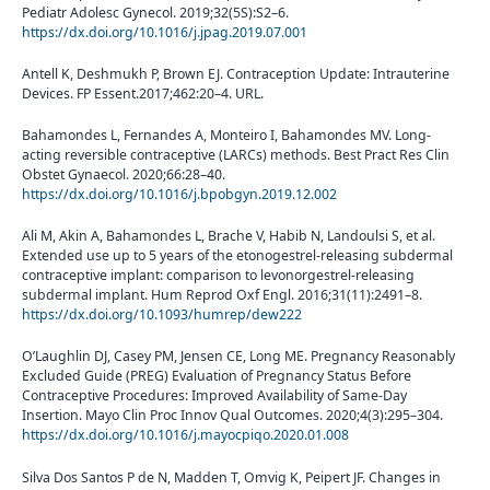
Pediatr Adolesc Gynecol. 2019;32(5S):S2–6.
https://dx.doi.org/10.1016/j.jpag.2019.07.001
Antell K, Deshmukh P, Brown EJ. Contraception Update: Intrauterine
Devices. FP Essent.2017;462:20–4. URL.
Bahamondes L, Fernandes A, Monteiro I, Bahamondes MV. Long-
acting reversible contraceptive (LARCs) methods. Best Pract Res Clin
Obstet Gynaecol. 2020;66:28–40.
https://dx.doi.org/10.1016/j.bpobgyn.2019.12.002
Ali M, Akin A, Bahamondes L, Brache V, Habib N, Landoulsi S, et al.
Extended use up to 5 years of the etonogestrel-releasing subdermal
contraceptive implant: comparison to levonorgestrel-releasing
subdermal implant. Hum Reprod Oxf Engl. 2016;31(11):2491–8.
https://dx.doi.org/10.1093/humrep/dew222
O’Laughlin DJ, Casey PM, Jensen CE, Long ME. Pregnancy Reasonably
Excluded Guide (PREG) Evaluation of Pregnancy Status Before
Contraceptive Procedures: Improved Availability of Same-Day
Insertion. Mayo Clin Proc Innov Qual Outcomes. 2020;4(3):295–304.
https://dx.doi.org/10.1016/j.mayocpiqo.2020.01.008
Silva Dos Santos P de N, Madden T, Omvig K, Peipert JF. Changes in