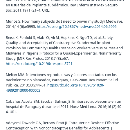
en usuarias de implante subdérmico. Rev Enferm Inst Mex Seguro
Soc. 2011;19 (1):21–4. URL.
Muñoz S. How many subjects do I need to power my study? Medwave.
2014;14 (6):e5995.
https://doi.org/10.5867/medwave.2014.06.5995
Reiss K, Penfold S, Alabi O, Ali M, Hopkins K, Ngo TD, et al. Safety,
Quality, and Acceptability of Contraceptive Subdermal Implant
Provision by Community Health Extension Workers Versus Nurses and
Midwives in Nigeria: Protocol for a Quasi-Experimental, Noninferiority
Study. JMIR Res Protoc. 2018;7 (3):e67.
https://dx.doi.org/10.2196/resprot.8721
Melian MM. Intenciones reproductivas y factores asociados con los
nacimientos no planeados, Paraguay, 1995-2008. Rev Panam Salud
Pública. 2013;33:244–51.
https://dx.doi.org/10.1590/S1020-
49892013000400002
Cabañas Acosta BM, Escobar Salinas JS. Embarazo adolescente en un
hospital de Paraguay durante el 2011. Horiz Méd Lima. 2016;16 (2):40–
4. URL.
Adeyemi-Fowode OA, Bercaw-Pratt JL. Intrauterine Devices: Effective
Contraception with Noncontraceptive Benefits for Adolescents. J