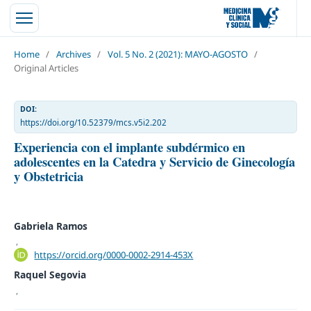
Home
/
Archives
/
Vol. 5 No. 2 (2021): MAYO-AGOSTO
/
Original Articles
DOI:
https://doi.org/10.52379/mcs.v5i2.202
Experiencia con el implante subdérmico en
adolescentes en la Catedra y Servicio de Ginecología
y Obstetricia
Gabriela Ramos
,
https://orcid.org/0000-0002-2914-453X
Raquel Segovia
,