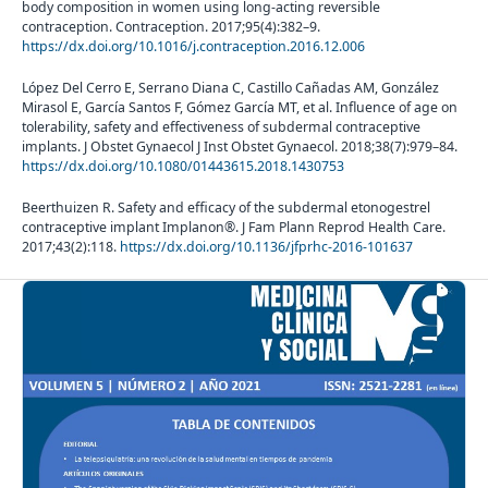
body composition in women using long-acting reversible
contraception. Contraception. 2017;95(4):382–9.
https://dx.doi.org/10.1016/j.contraception.2016.12.006
López Del Cerro E, Serrano Diana C, Castillo Cañadas AM, González
Mirasol E, García Santos F, Gómez García MT, et al. Influence of age on
tolerability, safety and effectiveness of subdermal contraceptive
implants. J Obstet Gynaecol J Inst Obstet Gynaecol. 2018;38(7):979–84.
https://dx.doi.org/10.1080/01443615.2018.1430753
Beerthuizen R. Safety and efficacy of the subdermal etonogestrel
contraceptive implant Implanon®. J Fam Plann Reprod Health Care.
2017;43(2):118.
https://dx.doi.org/10.1136/jfprhc-2016-101637