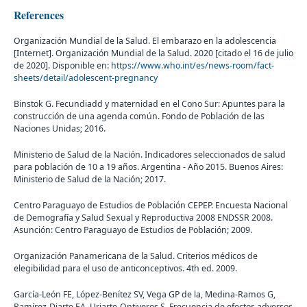
References
Organización Mundial de la Salud. El embarazo en la adolescencia
[Internet]. Organización Mundial de la Salud. 2020 [citado el 16 de julio
de 2020]. Disponible en:
https://www.who.int/es/news-room/fact-
sheets/detail/adolescent-pregnancy
Binstok G. Fecundiadd y maternidad en el Cono Sur: Apuntes para la
construcción de una agenda común. Fondo de Población de las
Naciones Unidas; 2016.
Ministerio de Salud de la Nación. Indicadores seleccionados de salud
para población de 10 a 19 años. Argentina - Año 2015. Buenos Aires:
Ministerio de Salud de la Nación; 2017.
Centro Paraguayo de Estudios de Población CEPEP. Encuesta Nacional
de Demografía y Salud Sexual y Reproductiva 2008 ENDSSR 2008.
Asunción: Centro Paraguayo de Estudios de Población; 2009.
Organización Panamericana de la Salud. Criterios médicos de
elegibilidad para el uso de anticonceptivos. 4th ed. 2009.
García-León FE, López-Benítez SV, Vega GP de la, Medina-Ramos G,
Ramírez-Diarte EA, Uriarte-Ontiveros S. Frecuencia de efectos adversos